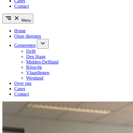
Cases
Contact
Menu
Home
Onze diensten
Gemeenten
Delft
Den Haag
Midden-Delfland
Rijswijk
Vlaardingen
Westland
Over ons
Cases
Contact