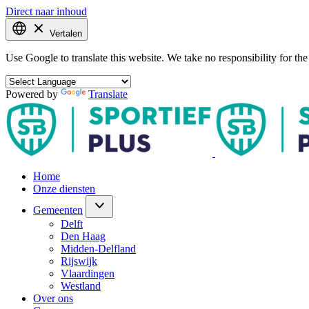
Direct naar inhoud
Vertalen
Use Google to translate this website. We take no responsibility for the 
Powered by
Translate
Home
Onze diensten
Gemeenten
Delft
Den Haag
Midden-Delfland
Rijswijk
Vlaardingen
Westland
Over ons