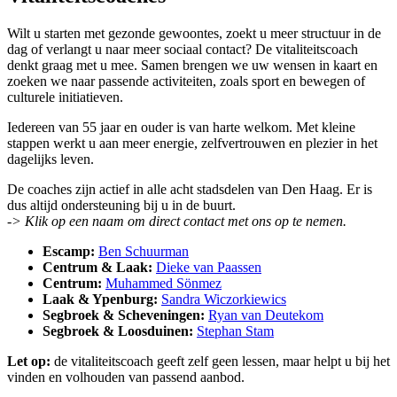
Wilt u starten met gezonde gewoontes, zoekt u meer structuur in de
dag of verlangt u naar meer sociaal contact? De vitaliteitscoach
denkt graag met u mee. Samen brengen we uw wensen in kaart en
zoeken we naar passende activiteiten, zoals sport en bewegen of
culturele initiatieven.
Iedereen van 55 jaar en ouder is van harte welkom. Met kleine
stappen werkt u aan meer energie, zelfvertrouwen en plezier in het
dagelijks leven.
De coaches zijn actief in alle acht stadsdelen van Den Haag. Er is
dus altijd ondersteuning bij u in de buurt.
-> Klik op een naam om direct contact met ons op te nemen.
Escamp:
Ben Schuurman
Centrum & Laak:
Dieke van Paassen
Centrum:
Muhammed Sönmez
Laak & Ypenburg:
Sandra Wiczorkiewics
Segbroek & Scheveningen:
Ryan van Deutekom
Segbroek & Loosduinen:
Stephan Stam
Let op:
de vitaliteitscoach geeft zelf geen lessen, maar helpt u bij het
vinden en volhouden van passend aanbod.