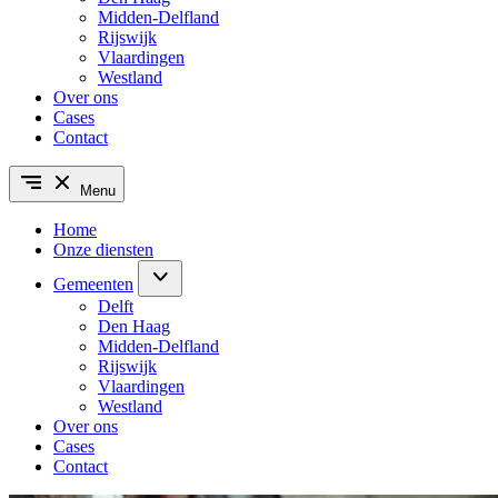
Midden-Delfland
Rijswijk
Vlaardingen
Westland
Over ons
Cases
Contact
Menu
Home
Onze diensten
Gemeenten
Delft
Den Haag
Midden-Delfland
Rijswijk
Vlaardingen
Westland
Over ons
Cases
Contact