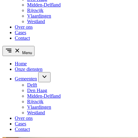
Midden-Delfland
Rijswijk
Vlaardingen
Westland
Over ons
Cases
Contact
Menu
Home
Onze diensten
Gemeenten
Delft
Den Haag
Midden-Delfland
Rijswijk
Vlaardingen
Westland
Over ons
Cases
Contact