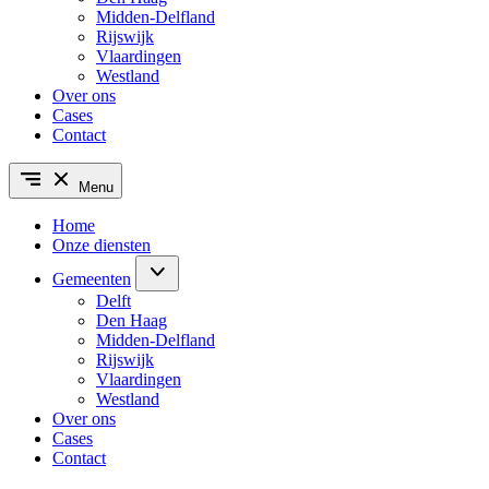
Midden-Delfland
Rijswijk
Vlaardingen
Westland
Over ons
Cases
Contact
Menu
Home
Onze diensten
Gemeenten
Delft
Den Haag
Midden-Delfland
Rijswijk
Vlaardingen
Westland
Over ons
Cases
Contact