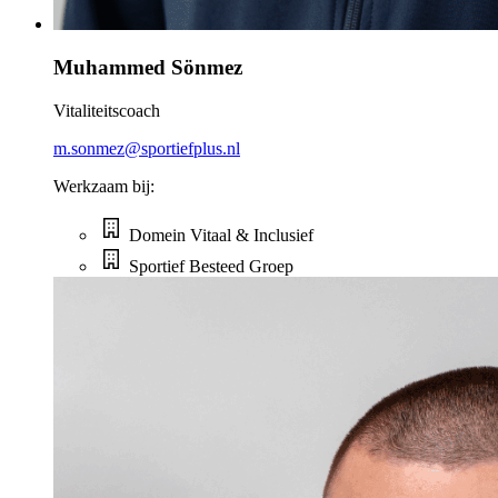
Muhammed Sönmez
Vitaliteitscoach
m.sonmez@sportiefplus.nl
Werkzaam bij:
Domein Vitaal & Inclusief
Sportief Besteed Groep